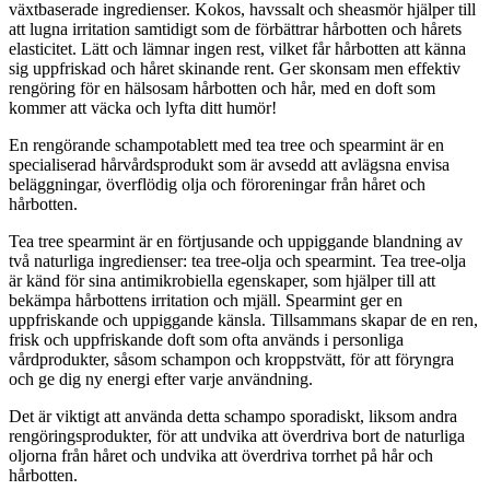
växtbaserade ingredienser. Kokos, havssalt och sheasmör hjälper till
att lugna irritation samtidigt som de förbättrar hårbotten och hårets
elasticitet. Lätt och lämnar ingen rest, vilket får hårbotten att känna
sig uppfriskad och håret skinande rent. Ger skonsam men effektiv
rengöring för en hälsosam hårbotten och hår, med en doft som
kommer att väcka och lyfta ditt humör!
En rengörande schampotablett med tea tree och spearmint är en
specialiserad hårvårdsprodukt som är avsedd att avlägsna envisa
beläggningar, överflödig olja och föroreningar från håret och
hårbotten.
Tea tree spearmint är en förtjusande och uppiggande blandning av
två naturliga ingredienser: tea tree-olja och spearmint. Tea tree-olja
är känd för sina antimikrobiella egenskaper, som hjälper till att
bekämpa hårbottens irritation och mjäll. Spearmint ger en
uppfriskande och uppiggande känsla. Tillsammans skapar de en ren,
frisk och uppfriskande doft som ofta används i personliga
vårdprodukter, såsom schampon och kroppstvätt, för att föryngra
och ge dig ny energi efter varje användning.
Det är viktigt att använda detta schampo sporadiskt, liksom andra
rengöringsprodukter, för att undvika att överdriva bort de naturliga
oljorna från håret och undvika att överdriva torrhet på hår och
hårbotten.