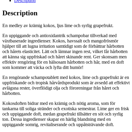
Description
Description
En medley av krämig kokos, ljus lime och syrlig grapefrukt.
En uppiggande och antioxidantrik schampobar tillverkad med
växtbaserade ingredienser. Kokos, havssalt och mangofrösmör
hjälper till att lugna irritation samtidigt som de förbättrar hårbotten
och hårets elasticitet. Lätt och lämnar ingen rest, vilket får hårbotten
att känna sig uppfriskad och håret skinande rent. Ger skonsam men
effektiv rengöring för en hälsosam hårbotten och hår, med en doft
som kommer att väcka och lyfta ditt humör!
En rengörande schampotablett med kokos, lime och grapefrukt är en
uppfriskande och tropisk hårvårdsprodukt som är avsedd att effektivt
avlägsna rester, överflödigt olja och föroreningar från håret och
hårbotten.
Kokosdoften bidrar med en krämig och nötig aroma, som för
tankarna till soliga stränder och exotiska semestrar. Lime ger en frisk
och uppiggande doft, medan grapefrukt tillsätter en söt och syrlig
ton. Dessa ingredienser skapar en härlig blandning med en
uppiggande somrig, revitaliserande och uppåtsträvande doft.