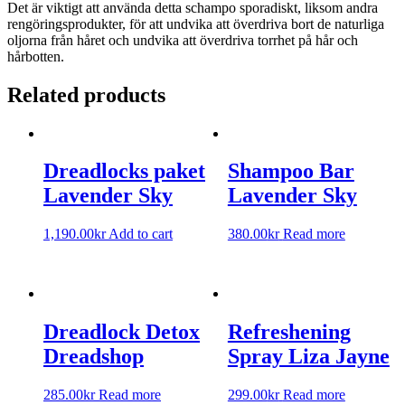
Det är viktigt att använda detta schampo sporadiskt, liksom andra
rengöringsprodukter, för att undvika att överdriva bort de naturliga
oljorna från håret och undvika att överdriva torrhet på hår och
hårbotten.
Related products
Dreadlocks paket
Shampoo Bar
Lavender Sky
Lavender Sky
1,190.00
kr
Add to cart
380.00
kr
Read more
Dreadlock Detox
Refreshening
Dreadshop
Spray Liza Jayne
285.00
kr
Read more
299.00
kr
Read more