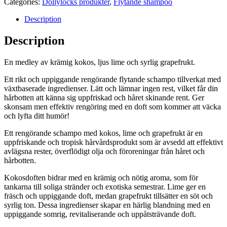
Categories:
Dollylocks produkter
,
Flytande shampoo
Description
Description
En medley av krämig kokos, ljus lime och syrlig grapefrukt.
Ett rikt och uppiggande rengörande flytande schampo tillverkat med
växtbaserade ingredienser. Lätt och lämnar ingen rest, vilket får din
hårbotten att känna sig uppfriskad och håret skinande rent. Ger
skonsam men effektiv rengöring med en doft som kommer att väcka
och lyfta ditt humör!
Ett rengörande schampo med kokos, lime och grapefrukt är en
uppfriskande och tropisk hårvårdsprodukt som är avsedd att effektivt
avlägsna rester, överflödigt olja och föroreningar från håret och
hårbotten.
Kokosdoften bidrar med en krämig och nötig aroma, som för
tankarna till soliga stränder och exotiska semestrar. Lime ger en
fräsch och uppiggande doft, medan grapefrukt tillsätter en söt och
syrlig ton. Dessa ingredienser skapar en härlig blandning med en
uppiggande somrig, revitaliserande och uppåtsträvande doft.