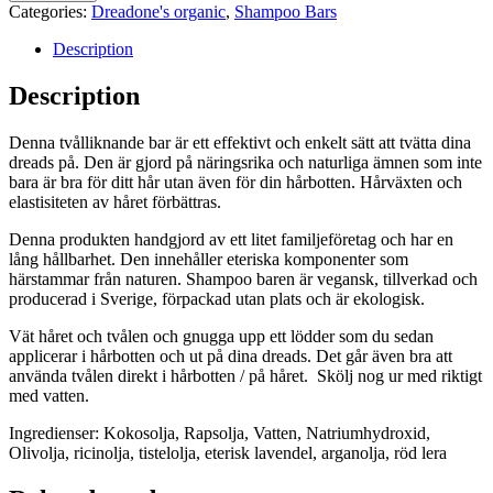
Lavender
Categories:
Dreadone's organic
,
Shampoo Bars
quantity
Description
Description
Denna tvålliknande bar är ett effektivt och enkelt sätt att tvätta dina
dreads på. Den är gjord på näringsrika och naturliga ämnen som inte
bara är bra för ditt hår utan även för din hårbotten. Hårväxten och
elastisiteten av håret förbättras.
Denna produkten handgjord av ett litet familjeföretag och har en
lång hållbarhet. Den innehåller eteriska komponenter som
härstammar från naturen. Shampoo baren är vegansk, tillverkad och
producerad i Sverige, förpackad utan plats och är ekologisk.
Vät håret och tvålen och gnugga upp ett lödder som du sedan
applicerar i hårbotten och ut på dina dreads. Det går även bra att
använda tvålen direkt i hårbotten / på håret. Skölj nog ur med riktigt
med vatten.
Ingredienser:
Kokosolja, Rapsolja, Vatten, Natriumhydroxid,
Olivolja, ricinolja, tistelolja, eterisk lavendel, arganolja, röd lera