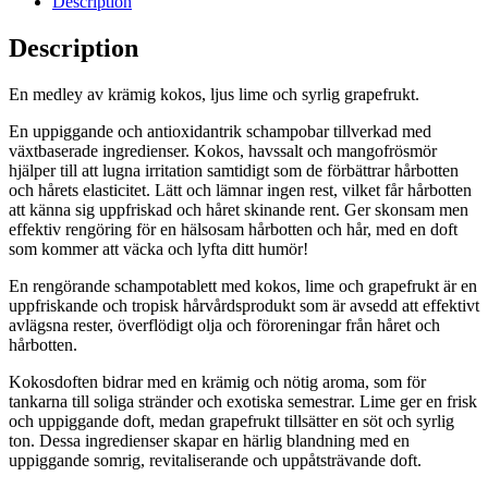
Description
Description
En medley av krämig kokos, ljus lime och syrlig grapefrukt.
En uppiggande och antioxidantrik schampobar tillverkad med
växtbaserade ingredienser. Kokos, havssalt och mangofrösmör
hjälper till att lugna irritation samtidigt som de förbättrar hårbotten
och hårets elasticitet. Lätt och lämnar ingen rest, vilket får hårbotten
att känna sig uppfriskad och håret skinande rent. Ger skonsam men
effektiv rengöring för en hälsosam hårbotten och hår, med en doft
som kommer att väcka och lyfta ditt humör!
En rengörande schampotablett med kokos, lime och grapefrukt är en
uppfriskande och tropisk hårvårdsprodukt som är avsedd att effektivt
avlägsna rester, överflödigt olja och föroreningar från håret och
hårbotten.
Kokosdoften bidrar med en krämig och nötig aroma, som för
tankarna till soliga stränder och exotiska semestrar. Lime ger en frisk
och uppiggande doft, medan grapefrukt tillsätter en söt och syrlig
ton. Dessa ingredienser skapar en härlig blandning med en
uppiggande somrig, revitaliserande och uppåtsträvande doft.