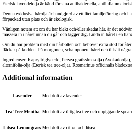
Eterisk lavendelolja är känd för sina antibakteriella, antiinflammator
Denna exklusiva hårolja är handgjord av ett litet familjeföretag och h
förpackad utan plats och är ekologisk.
Vänligen notera att om du har blekt och/eller skadat hår, är det nödvän
massera in i håret innan du går och lägger dig. Linda in håret i en h
Om du har problem med din hårbotten och behöver extra stöd för återhä
fläckar på kudden. På morgonen, schamponera håret och tillsätt några
Ingredienser: Kapryltriglycerid, Persea gratissima-olja (Avokadoolja),
alternifolia-olja (Eterisk tea tree-olja), Rosmarinus officinalis bladextra
Additional information
Lavender
Med doft av lavender
Tea Tree Mentha
Med doft av örtig tea tree och uppiggande spear
Litsea Lemongrass
Med doft av citron och litsea