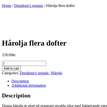
Home
/
Dreadone's organic
/ Hårolja flera dofter
Hårolja flera dofter
159.00
kr
Hårolja
flera
Add to cart
dofter
Categories:
Dreadone's organic
,
Hårolja
quantity
Description
Additional information
Description
Denna hårolja är gjort på noggrant utvalda oljor med fuktgivande egen