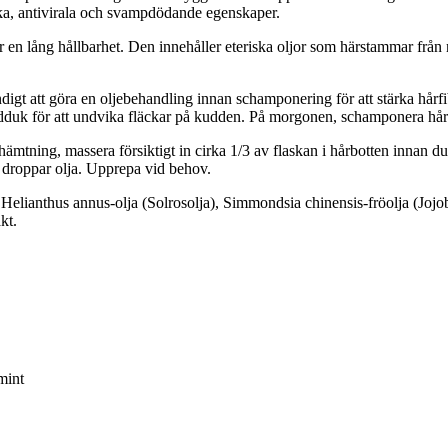
iska, antivirala och svampdödande egenskaper.
ar en lång hållbarhet. Den innehåller eteriska oljor som härstammar från
digt att göra en oljebehandling innan schamponering för att stärka hårfi
andduk för att undvika fläckar på kudden. På morgonen, schamponera håre
mtning, massera försiktigt in cirka 1/3 av flaskan i hårbotten innan du 
 droppar olja. Upprepa vid behov.
 Helianthus annus-olja (Solrosolja), Simmondsia chinensis-fröolja (Jojob
kt.
mint