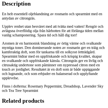
Description
En helt essentiell oljeblandning av rosmarin och spearmint med en
antydan av citrongräs.
Upplev renhet utan besväret med att tvätta med vatten! Rengör och
avlägsna överflödig olja från hårbotten för att förlänga tiden mellan
vanlig schamponering. Spara tid och håll dig torr!
Aromen är en harmonisk blandning av örtig värme och svalkande
myntiga toner. Den dominerande noten av rosmarin ger en träig och
kamferaktig doft, som för tankarna till en solkysst örtträdgård.
Spearmint bidrar med en uppfriskande och krispig kvalitet, skapar
en svalkande och uppfriskande känsla. Citrongräs ger en livlig och
citrusaktig undertone som påminner om nypressad citron med en
touch av jordighet. Resultatet är en doft som är både uppiggande
och lugnande, och som erbjuder en balanserad och upplyftande
upplevelse.
Finns i dofterna: Rosemary Peppermint, Dreadshop, Lavender Sky
och Tea Tree Spearmint
Related products