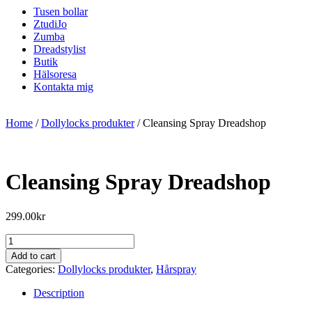
Tusen bollar
ZtudiJo
Zumba
Dreadstylist
Butik
Hälsoresa
Kontakta mig
Home
/
Dollylocks produkter
/ Cleansing Spray Dreadshop
Cleansing Spray Dreadshop
299.00
kr
Cleansing
Spray
Add to cart
Dreadshop
Categories:
Dollylocks produkter
,
Hårspray
quantity
Description